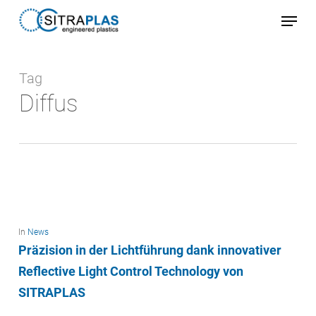
Skip
Menu
to
Close
main
Menu
Tag
content
Diffus
In
News
Präzision in der Lichtführung dank innovativer
Reflective Light Control Technology von
SITRAPLAS