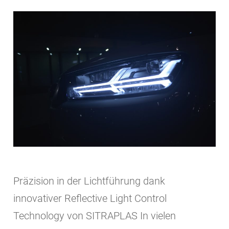
Präzision in der Lichtführung dank
innovativer Reflective Light Control
Technology von SITRAPLAS In vielen