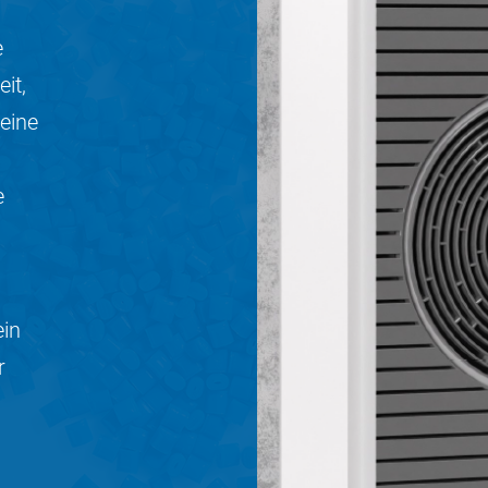
e
it,
eine
e
ein
r