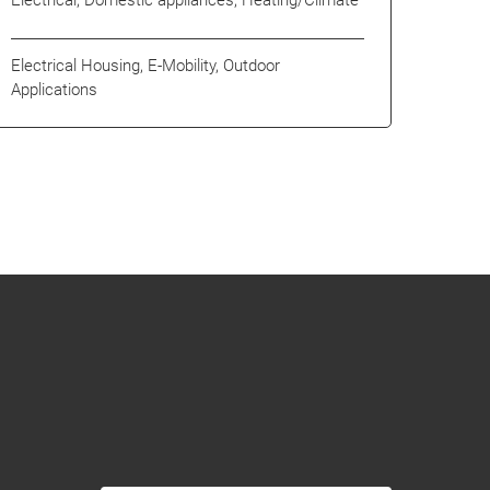
Electrical, Domestic appliances, Heating/Climate
Electrical Housing, E-Mobility, Outdoor
Applications