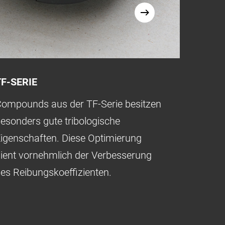
TF-SERIE
TP-SE
ompounds aus der TF-Serie besitzen
Kunsts
esonders gute tribologische
außerg
igenschaften. Diese Optimierung
und ein
ient vornehmlich der Verbesserung
Einsat
es Reibungskoeffizienten.
der Pr
(Techn