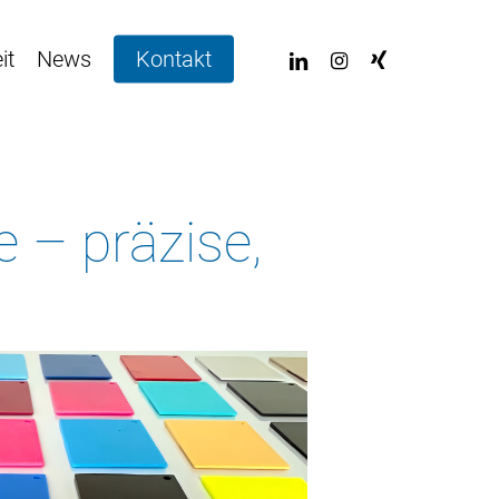
linkedin
instagram
xing
it
News
Kontakt
e – präzise,