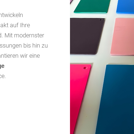
ntwickeln
xakt auf Ihre
. Mit modernster
ssungen bis hin zu
ntieren wir eine
ge
ce.