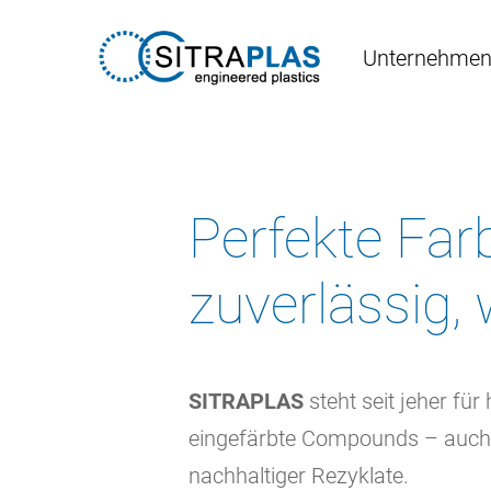
Skip
to
Unternehme
main
content
Perfekte Farb
zuverlässig,
SITRAPLAS
steht seit jeher für
eingefärbte Compounds – auch
nachhaltiger Rezyklate.