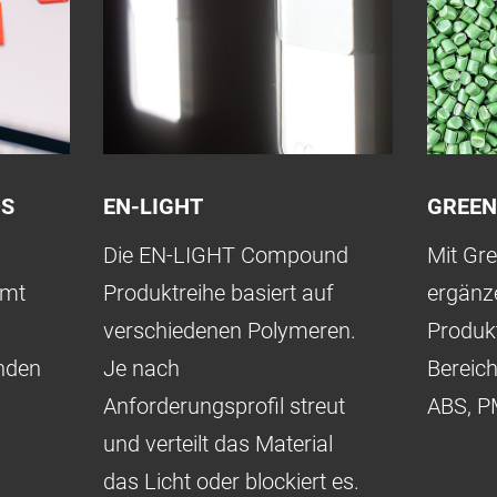
S
EN-LIGHT
GREE
Die EN-LIGHT Compound
Mit Gr
mmt
Produktreihe basiert auf
ergänz
verschiedenen Polymeren.
Produkt
nden
Je nach
Bereic
Anforderungsprofil streut
ABS, 
und verteilt das Material
das Licht oder blockiert es.